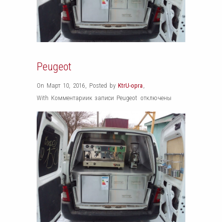
Peugeot
On Март 10, 2016
,
Posted by
KtrU-opra
,
With
Комментарии
к записи Peugeot
отключены